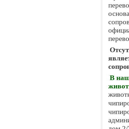
перево
основа
сопро
официа
перево
Отсут
являе
сопро
В наш
живот
живот
чипир
чипиро
админи
дом 2/