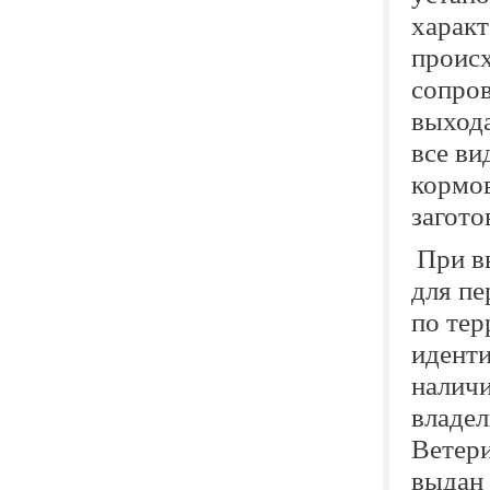
характ
происх
сопров
выхода
все ви
кормов
загото
При в
для пе
по тер
иденти
наличи
владел
Ветер
выдан 