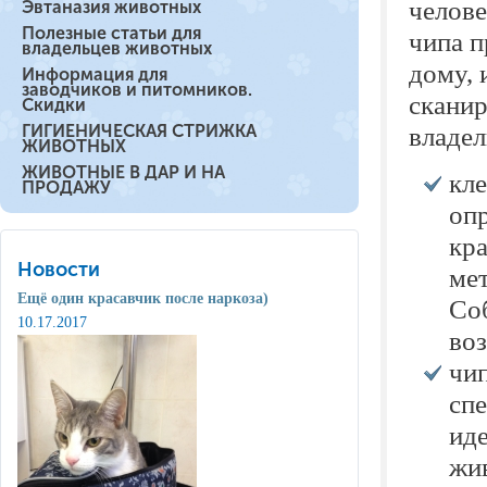
челове
Эвтаназия животных
Полезные статьи для
чипа п
владельцев животных
дому, 
Информация для
заводчиков и питомников.
сканир
Скидки
ГИГИЕНИЧЕСКАЯ СТРИЖКА
владел
ЖИВОТНЫХ
ЖИВОТНЫЕ В ДАР И НА
кл
ПРОДАЖУ
оп
кра
Новости
мет
Ещё один красавчик после наркоза)
Соб
10.17.2017
воз
чи
сп
ид
жи