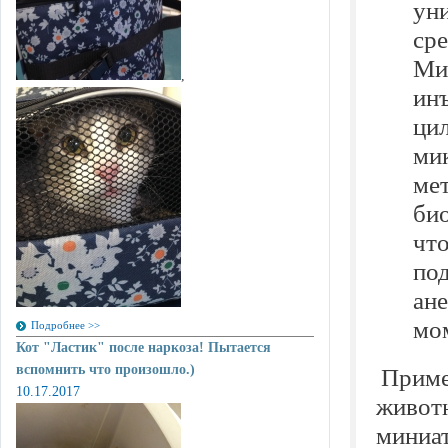
ун
ср
Ми
,
ин
цил
мик
мет
би
чт
по
ане
мо
Подробнее >>
Кот "Ластик" после наркоза! Пытается
вспомнить что произошло.)
Приме
10.17.2017
животн
миниат