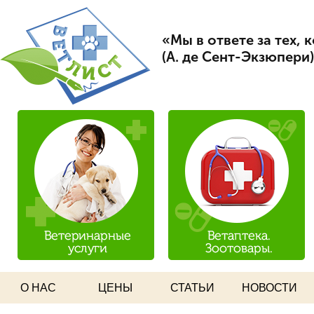
Пер
Вет Лист
ос
«Мы в ответе за тех,
со
(А. де Сент-Экзюпери)
О НАС
ЦЕНЫ
СТАТЬИ
НОВОСТИ