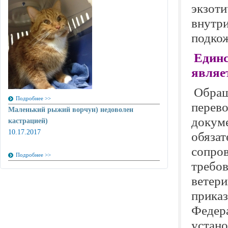
экзот
внутри
подкож
Един
являе
Обращ
Подробнее >>
перево
Маленький рыжий ворчун) недоволен
докуме
кастрацией)
10.17.2017
обязат
сопров
Подробнее >>
требов
ветер
приказ
Федера
устан