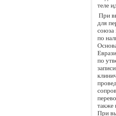
теле и
При в
для пе
союза 
по нал
Основа
Еврази
по ут
записи
клинич
прове
сопро
перево
также 
При вы