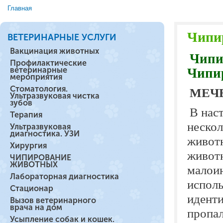
Главная
Вы здесь
Чипи
ВЕТЕРИНАРНЫЕ УСЛУГИ
Вакцинация животных
Чипи
Профилактические
ветеринарные
Чипи
мероприятия
Стоматология.
МЕЧ
Ультразвуковая чистка
зубов
В нас
Терапия
нескол
Ультразвуковая
диагностика. УЗИ
живот
Хирургия
животн
ЧИПИРОВАНИЕ
ЖИВОТНЫХ
малоин
Лабораторная диагностика
исполь
Стационар
иденти
Вызов ветеринарного
врача на дом
пропал
Усыпление собак и кошек.