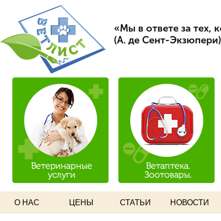
Пер
Вет Лист
ос
«Мы в ответе за тех,
со
(А. де Сент-Экзюпери)
О НАС
ЦЕНЫ
СТАТЬИ
НОВОСТИ