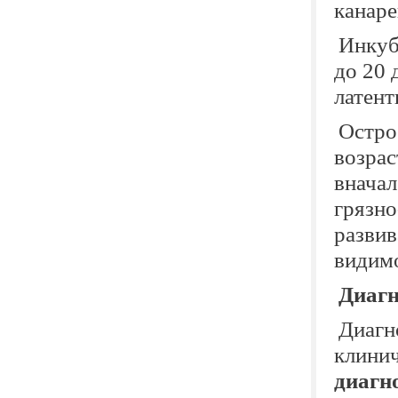
канаре
Инкуб
до 20 
латент
Остро
возрас
вначал
грязно
развив
видимо
Диагн
Диагн
клинич
диагн