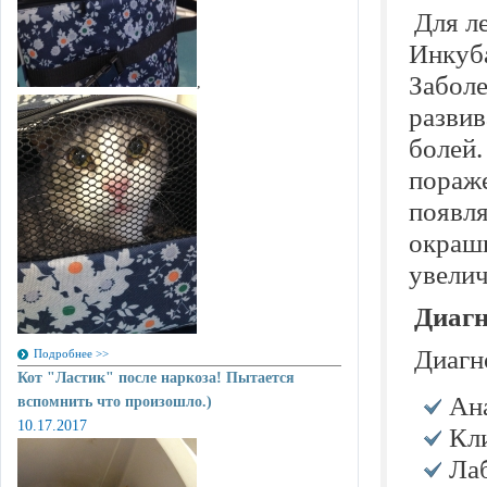
Для л
Инкуба
Заболе
,
разви
болей.
пораже
появля
окраши
увелич
Диагн
Диагн
Подробнее >>
Кот "Ластик" после наркоза! Пытается
Ан
вспомнить что произошло.)
10.17.2017
Кл
Ла