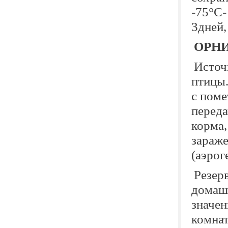
-75°С-
3дней,
ОРН
Источ
птицы.
с поме
переда
корма,
зараже
(аэрог
Резер
домаш
значе
комнат