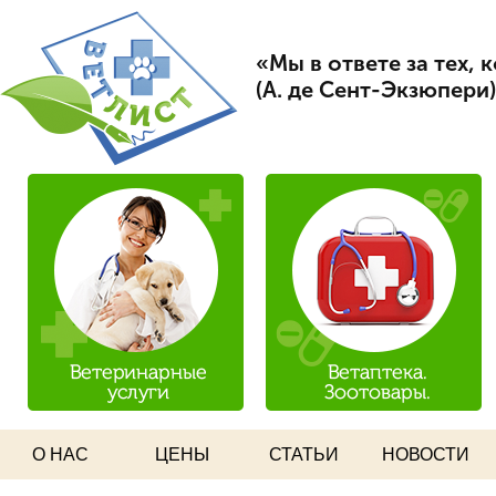
Пер
Вет Лист
ос
«Мы в ответе за тех,
со
(А. де Сент-Экзюпери)
О НАС
ЦЕНЫ
СТАТЬИ
НОВОСТИ