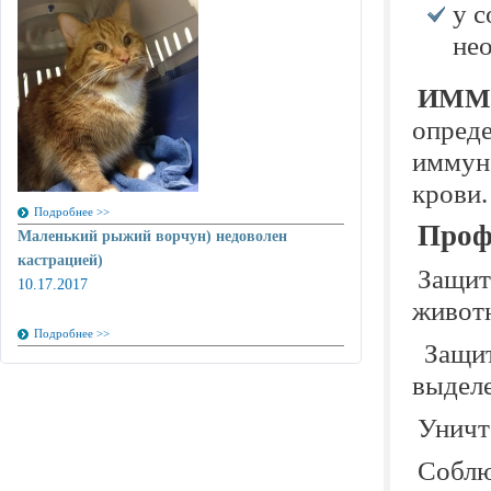
у с
не
ИММ
опреде
иммун
крови.
Подробнее >>
Проф
Маленький рыжий ворчун) недоволен
кастрацией)
Защит
10.17.2017
живот
Подробнее >>
Защит
выде
Уничт
Соб