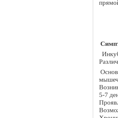
прямо
Симпт
Инкуб
Различ
Основ
мышечн
Возник
5-7 де
Проявл
Возмо
Хрони