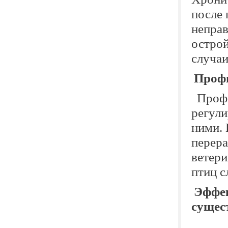
после 
неправ
острой
случаи
Проф
Профи
регули
ними.
перера
ветери
птиц с
Эффек
сущест