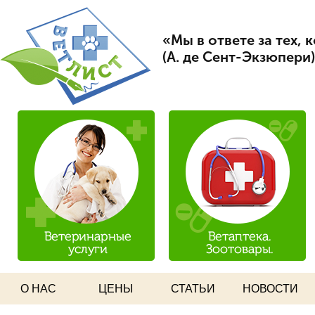
Пер
Вет Лист
ос
«Мы в ответе за тех,
со
(А. де Сент-Экзюпери)
О НАС
ЦЕНЫ
СТАТЬИ
НОВОСТИ