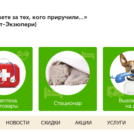
Перейти к
ист
основному
ете за тех, кого приручили…»
содержанию
нт-Экзюпери)
НОВОСТИ
СКИДКИ
АКЦИИ
УСЛУГИ